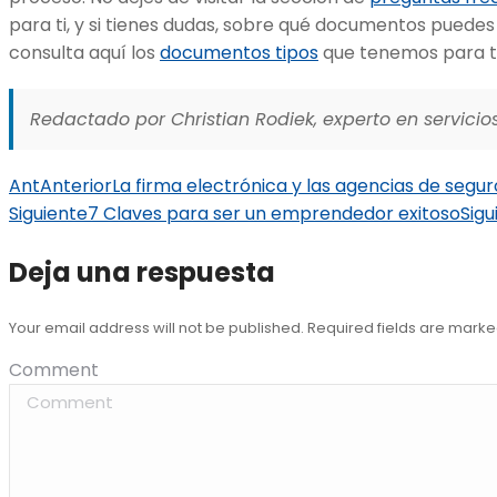
para ti, y si tienes dudas, sobre qué documentos puedes 
consulta aquí los
documentos tipos
que tenemos para ti
Redactado por Christian Rodiek, experto en servicios
Ant
Anterior
La firma electrónica y las agencias de segur
Siguiente
7 Claves para ser un emprendedor exitoso
Sigu
Deja una respuesta
Your email address will not be published. Required fields are mark
Comment