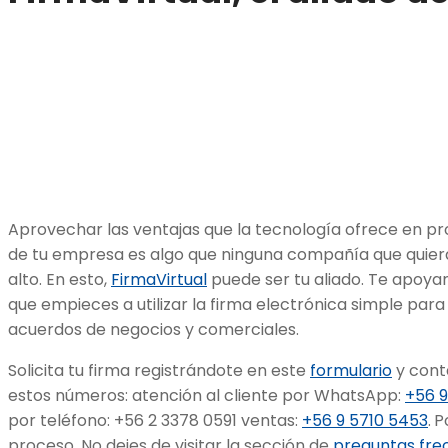
Aprovechar las ventajas que la tecnología ofrece en pro
de tu empresa es algo que ninguna compañía que quiera
alto. En esto,
FirmaVirtual
puede ser tu aliado. Te apoya
que empieces a utilizar la firma electrónica simple par
acuerdos de negocios y comerciales.
Solicita tu firma registrándote en este
formulario
y contá
estos números: atención al cliente por WhatsApp:
+56 9
por teléfono: +56 2 3378 0591 ventas:
+56 9 5710 5453
.
P
proceso. No dejes de visitar la sección de
preguntas fre