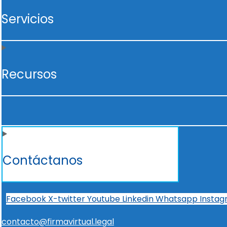
Servicios
Recursos
Contáctanos
Facebook
X-twitter
Youtube
Linkedin
Whatsapp
Insta
contacto@firmavirtual.legal