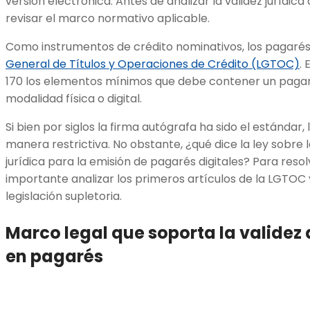
versión electrónica. Antes de analizar la validez jurídic
revisar el marco normativo aplicable.
Como instrumentos de crédito nominativos, los pagarés
General de Títulos y Operaciones de Crédito (LGTOC)
.
170 los elementos mínimos que debe contener un pagaré 
modalidad física o digital.
Si bien por siglos la firma autógrafa ha sido el estándar,
manera restrictiva. No obstante, ¿qué dice la ley sobre l
jurídica para la emisión de pagarés digitales? Para resol
importante analizar los primeros artículos de la LGTOC y
legislación supletoria.
Marco legal que soporta la validez d
en pagarés