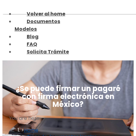
Skip
to
Volver al home
content
Documentos
Modelos
Blog
FAQ
Solicita Trámite
¿Se puede firmar un pagaré
con firma electrónica en
México?
You are here:
Home