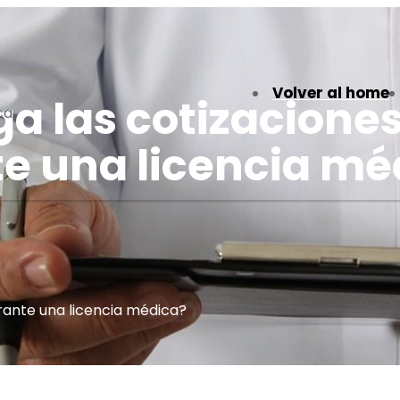
Volver al home
a las cotizaciones
ca
e una licencia mé
rante una licencia médica?