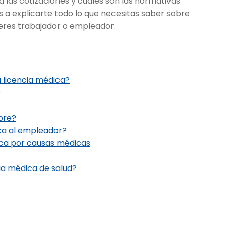
a las cotizaciones y cuáles son las normativas
os a explicarte todo lo que necesitas saber sobre
i eres trabajador o empleador.
a licencia médica?
?
pre?
ica al empleador?
ica por causas médicas
ia médica de salud?