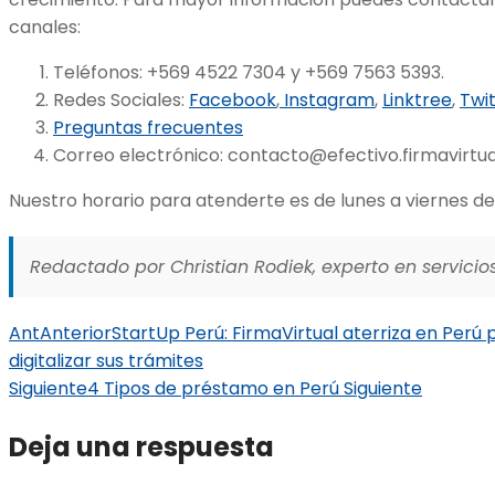
canales:
Teléfonos: +569 4522 7304 y +569 7563 5393.
Redes Sociales:
Facebook
,
Instagram
,
Linktree
,
Twi
Preguntas frecuentes
Correo electrónico:
contacto@efectivo.firmavirtual
Nuestro horario para atenderte es de lunes a viernes de 
Redactado por Christian Rodiek, experto en servicios
Ant
Anterior
StartUp Perú: FirmaVirtual aterriza en Perú
digitalizar sus trámites
Siguiente
4 Tipos de préstamo en Perú
Siguiente
Deja una respuesta