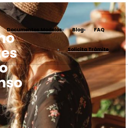
Documentos Modelos
Blog
FAQ
mo
tes
Solicita Trámite
no
nso