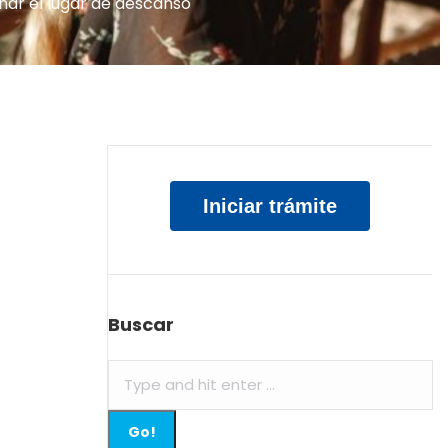
nar el lugar de descanso
Iniciar trámite
Buscar
Search: