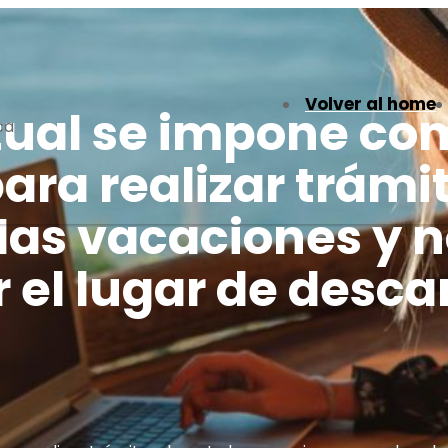
Volver al home
tual se impone co
ca
ara realizar trámi
las vacaciones y 
el lugar de desca