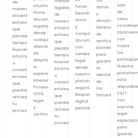
tus
trámites
de
salir
intuitiva.
horas.
datos
legales
manera
de
Firma
Descarga,
y
de
eficiente,
casa,
documentos
firma
documentos.
manera
evitando
coordina
legales
y
Sistema
eficiente,
que
fácilment
desde
comparte
de
evitando
pierdas
con
cualquier
documentos
verificación
que
tiempo
todos
dispositivo,
con
biométrica
pierdas
buscando
los
sin
validez
para
tiempo
información
participan
desplazamientos
legal
garantizar
buscando
o
Nuestra
ni
desde
la
información
cometiendo
platafor
esperas
nuestra
identidad
o
errores
está
innecesarias.
plataforma
de
cometiendo
que
disponibl
Proceso
segura.
los
errores
puedan
24/7
100%
Respaldo
firmantes.
que
retrasar
con
legal
digital
puedan
tu
soporte
y
permanente.
retrasar
proceso.
legal
certificado.
tu
especiali
proceso.
para
guiarte