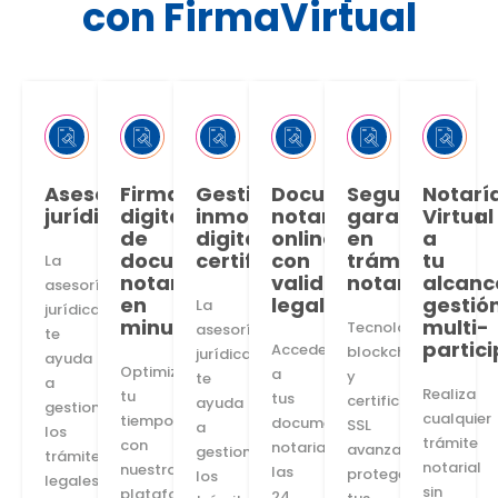
con FirmaVirtual
Asesoría
Firma
Gestión
Documentos
Seguridad
Notarí
jurídica
digital
inmobiliaria
notariales
garantizada
Virtual
de
digital
online
en
a
documentos
certificada
con
trámites
tu
La
notariales
validez
notariales
alcanc
asesoría
en
legal
gestió
La
jurídica
minutos
multi-
Tecnología
asesoría
te
partic
Accede
blockchain
jurídica
ayuda
Optimiza
a
y
te
a
Realiza
tu
tus
certificados
ayuda
gestionar
cualquier
tiempo
documentos
SSL
a
los
trámite
con
notariales
avanzados
gestionar
trámites
notarial
nuestra
las
protegen
los
legales
sin
plataforma
24