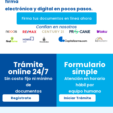
firma
electrónica y digital en pocos pasos.
Firma tus documentos en línea ahora
Confían en nosotros
Trámite
Formulario
online 24/7
simple
Sin costo fijo ni mínimo
Atención en horario
de
hábil por
documentos
equipo humano
Regístrate
Iniciar Trámite