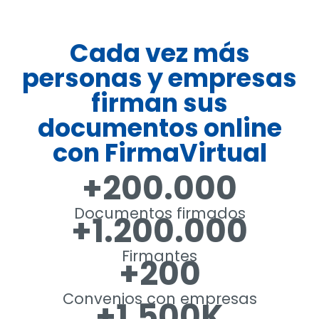
Cada vez más
personas y empresas
firman sus
documentos online
con FirmaVirtual
+200.000
Documentos firmados
+1.200.000
Firmantes
+200
Convenios con empresas
+1.500K