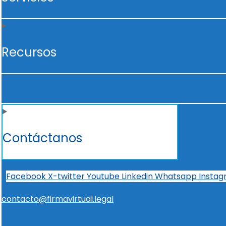
Recursos
Contáctanos
Facebook
X-twitter
Youtube
Linkedin
Whatsapp
Insta
contacto@firmavirtual.legal