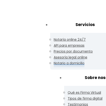
Servicios
Notaría online 24/7
io en Chile con
API para empresas
Precios por documento
Asesoría legal online
aria en Santiago
Notario a domicilio
Sobre nos
e atenderte en una oficina,
cobertura prioritaria y
Qué es Firma Virtual
politana y comunas aledañas.
Tipos de firma digital
onibilidad del notario y del
Testimonios