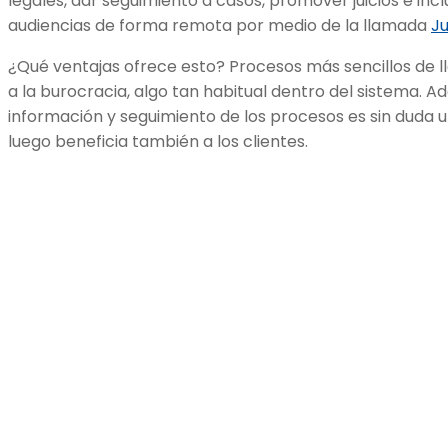
legales, dar seguimiento a casos, promover juicios e i
audiencias de forma remota por medio de la llamada
Ju
¿Qué ventajas ofrece esto? Procesos más sencillos de lle
a la burocracia, algo tan habitual dentro del sistema. 
información y seguimiento de los procesos es sin duda 
luego beneficia también a los clientes.