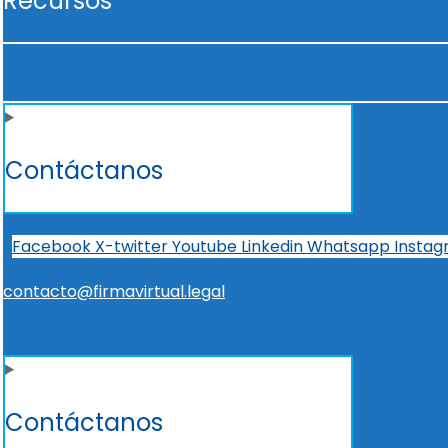
Recursos
Contáctanos
Facebook
X-twitter
Youtube
Linkedin
Whatsapp
Insta
contacto@firmavirtual.legal
Contáctanos