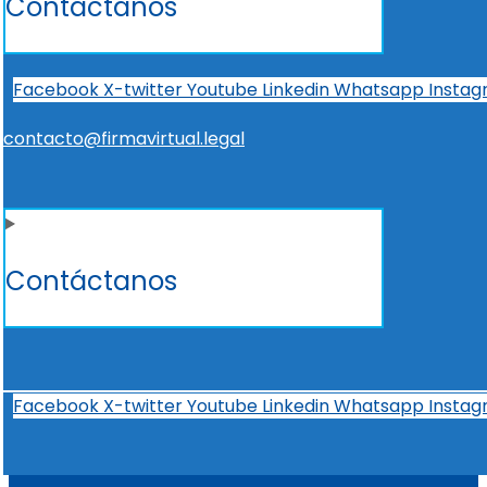
Contáctanos
Facebook
X-twitter
Youtube
Linkedin
Whatsapp
Insta
contacto@firmavirtual.legal
Contáctanos
Facebook
X-twitter
Youtube
Linkedin
Whatsapp
Insta