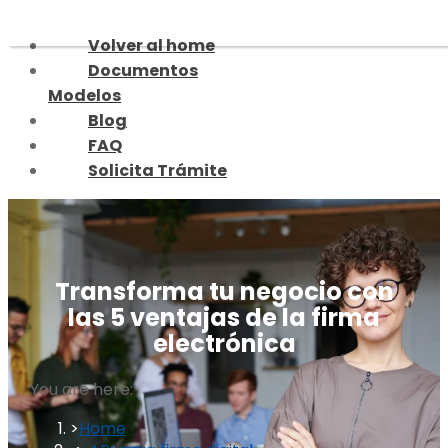
Skip
to
Volver al home
content
Documentos
Modelos
Blog
FAQ
Solicita Trámite
Transforma tu negocio con
las 5 ventajas de la firma
electrónica
You are here:
Home