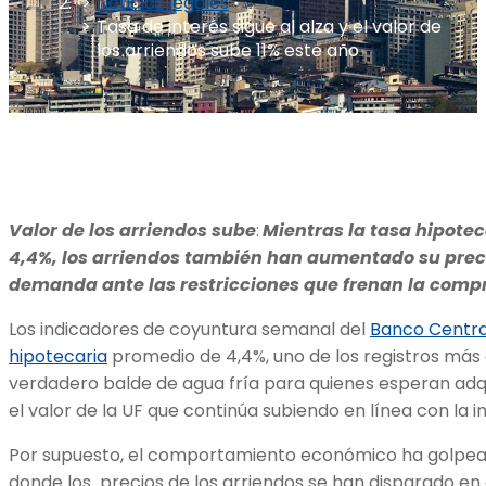
Noticias legales
Tasa de interés sigue al alza y el valor de
los arriendos sube 11% este año
Valor de los arriendos sube
:
Mientras la tasa hipote
4,4%, los arriendos también han aumentado su precio
demanda ante las restricciones que frenan la compr
Los indicadores de coyuntura semanal del
Banco Central
hipotecaria
promedio de 4,4%, uno de los registros más 
verdadero balde de agua fría para quienes esperan adqu
el valor de la UF que continúa subiendo en línea con la in
Por supuesto, el comportamiento económico ha golpead
donde los precios de los arriendos se han disparado en 