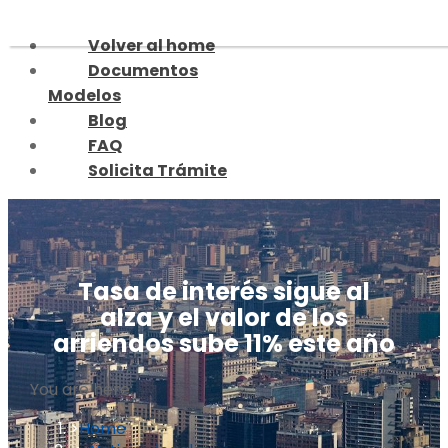
Skip
to
Volver al home
content
Documentos
Modelos
Blog
FAQ
Solicita Trámite
Tasa de interés sigue al
alza y el valor de los
arriendos sube 11% este año
You are here:
Home