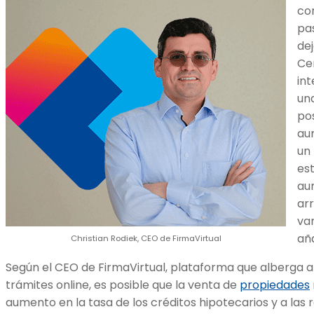
com
pas
de
Ce
int
una
po
au
un 
est
au
ar
van
aña
Christian Rodiek, CEO de FirmaVirtual
Según el CEO de FirmaVirtual, plataforma que alberga a
trámites online, es posible que la venta de
propiedades
aumento en la tasa de los créditos hipotecarios y a las 