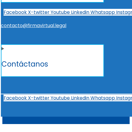
Facebook
X-twitter
Youtube
Linkedin
Whatsapp
Insta
contacto@firmavirtual.legal
Contáctanos
Facebook
X-twitter
Youtube
Linkedin
Whatsapp
Insta