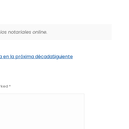
os notariales online.
a en la próxima década
Siguiente
arked
*