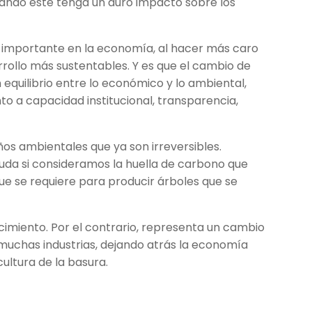
uando éste tenga un duro impacto sobre los
o importante en la economía, al hacer más caro
rrollo más sustentables. Y es que el cambio de
quilibrio entre lo económico y lo ambiental,
to a capacidad institucional, transparencia,
ños ambientales que ya son irreversibles.
yuda si consideramos la huella de carbono que
que se requiere para producir árboles que se
imiento. Por el contrario, representa un cambio
muchas industrias, dejando atrás la economía
cultura de la basura.