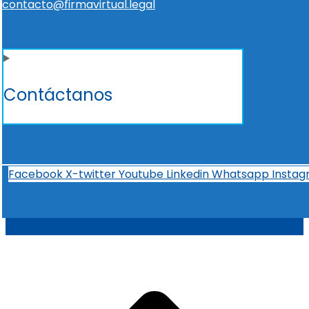
contacto@firmavirtual.legal
Contáctanos
Facebook
X-twitter
Youtube
Linkedin
Whatsapp
Insta
t