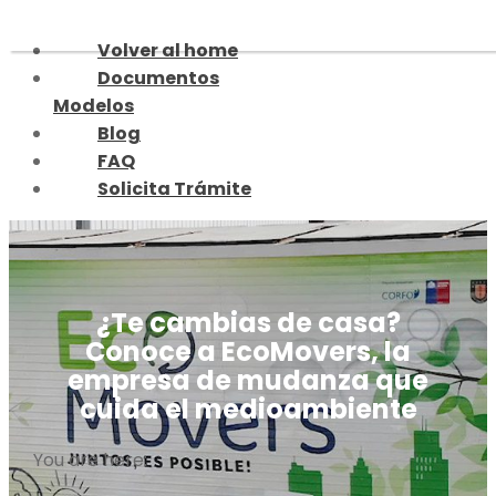
Skip
to
Volver al home
content
Documentos
Modelos
Blog
FAQ
Solicita Trámite
¿Te cambias de casa?
Conoce a EcoMovers, la
empresa de mudanza que
cuida el medioambiente
You are here: