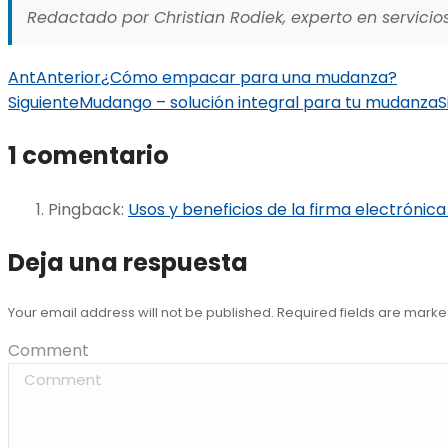
Redactado por Christian Rodiek, experto en servicios
Ant
Anterior
​¿Cómo empacar para una mudanza?
Siguiente
Mudango – solución integral para tu mudanza
S
1 comentario
Pingback:
Usos y beneficios de la firma electróni
Deja una respuesta
Your email address will not be published. Required fields are mark
Comment