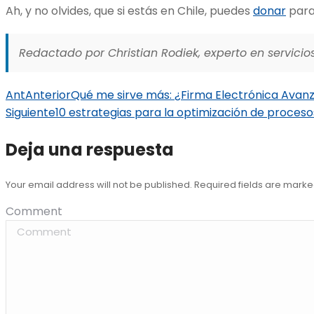
Ah, y no olvides, que si estás en Chile, puedes
donar
para
Redactado por Christian Rodiek, experto en servicios
Ant
Anterior
Qué me sirve más: ¿Firma Electrónica Avan
Siguiente
10 estrategias para la optimización de proces
Deja una respuesta
Your email address will not be published. Required fields are mark
Comment