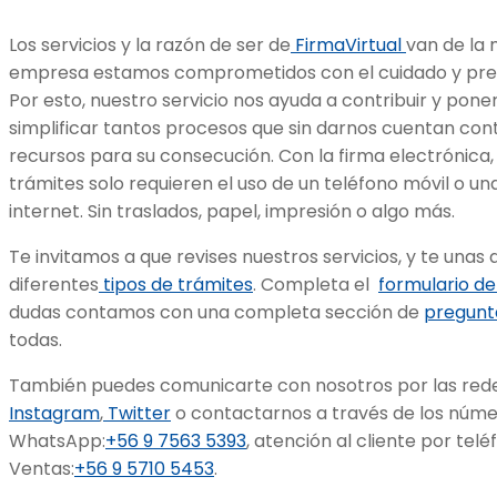
Los servicios y la razón de ser de
FirmaVirtual
van de la 
empresa estamos comprometidos con el cuidado y pre
Por esto, nuestro servicio nos ayuda a contribuir y pone
simplificar tantos procesos que sin darnos cuentan co
recursos para su consecución. Con la firma electrónica
trámites solo requieren el uso de un teléfono móvil o u
internet. Sin traslados, papel, impresión o algo más.
Te invitamos a que revises nuestros servicios, y te unas a
diferentes
tipos de trámites
. Completa el
formulario de 
dudas contamos con una completa sección de
pregunt
todas.
También puedes comunicarte con nosotros por las rede
Instagram
,
Twitter
o contactarnos a través de los númer
WhatsApp:
+56 9 7563 5393
, atención al cliente por telé
Ventas:
+56 9 5710 5453
.