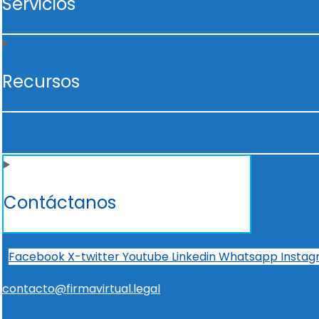
Servicios
Recursos
Contáctanos
Facebook
X-twitter
Youtube
Linkedin
Whatsapp
Insta
contacto@firmavirtual.legal