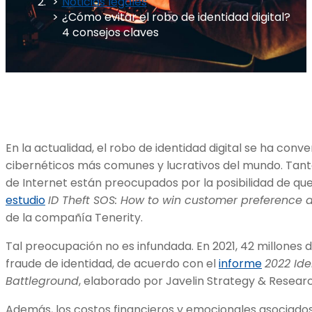
Noticias legales
¿Cómo evitar el robo de identidad digital?
4 consejos claves
En la actualidad, el robo de identidad digital se ha conve
cibernéticos más comunes y lucrativos del mundo. Tanto
de Internet están preocupados por la posibilidad de que
estudio
ID Theft SOS: How to win customer preference a
de la compañía Tenerity.
Tal preocupación no es infundada. En 2021, 42 millones 
fraude de identidad, de acuerdo con el
informe
2022 Ide
Battleground
, elaborado por Javelin Strategy & Resear
Además, los costos financieros y emocionales asociados