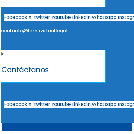
Facebook
X-twitter
Youtube
Linkedin
Whatsapp
Insta
contacto@firmavirtual.legal
Contáctanos
Facebook
X-twitter
Youtube
Linkedin
Whatsapp
Insta