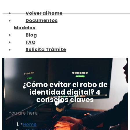
Skip
to
Volver al home
content
Documentos
Modelos
Blog
FAQ
Solicita Trámite
¿Cómo evitar el robo de
identidad digital? 4
consejos claves
You are here:
Home