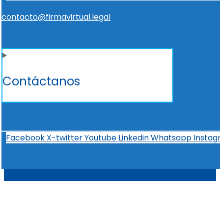
contacto@firmavirtual.legal
Contáctanos
Facebook
X-twitter
Youtube
Linkedin
Whatsapp
Insta
t