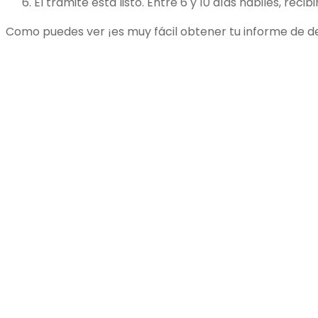
El trámite está listo. Entre 6 y 10 días hábiles, recib
Como puedes ver ¡es muy fácil obtener tu informe de d