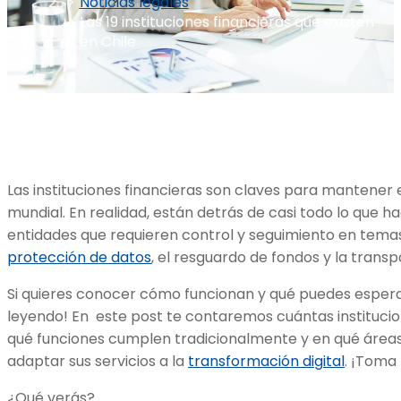
Noticias legales
Las 19 instituciones financieras que existen
en Chile
Las instituciones financieras son claves para mantene
mundial. En realidad, están detrás de casi todo lo que h
entidades que requieren control y seguimiento en tema
protección de datos
, el resguardo de fondos y la trans
Si quieres conocer cómo funcionan y qué puedes esperar
leyendo! En este post te contaremos cuántas institucion
qué funciones cumplen tradicionalmente y en qué áreas
adaptar sus servicios a la
transformación di
g
ital
. ¡Toma
¿Qué verás?