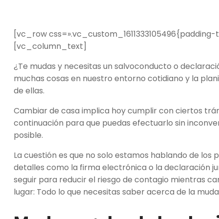
[vc_row css=».vc_custom_1611333105496{padding-to
[vc_column_text]
¿Te mudas y necesitas un
salvoconducto
o declaraci
muchas cosas en nuestro entorno cotidiano y la plan
de ellas.
Cambiar de casa implica hoy cumplir con ciertos trá
continuación para que puedas efectuarlo sin inconve
posible.
La cuestión es que no solo estamos hablando de los 
detalles como la
firma electrónica
o la
declaración j
seguir para reducir el riesgo de contagio mientras 
lugar: Todo lo que necesitas saber acerca de la mud