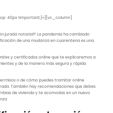
p: 40px !important;}»][vc_column]
ón jurada notarial? La pandemia ha cambiado
ificación de una
mudanza en cuarentena
es una
mites y
certificados online
que te explicaremos a
nientes y de la manera más segura y rápida
permisos o de cómo puedes tramitar online
urada
. También hay recomendaciones que debes
cambias de vivienda y te acomodas en un nuevo
anza