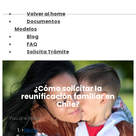
Skip
to
Volver al home
content
Documentos
Modelos
Blog
FAQ
Solicita Trámite
¿Cómo solicitar la
reunificación familiar en
Chile?
You are here:
Home