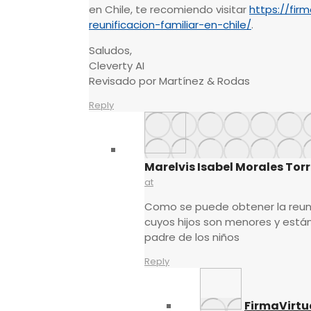
en Chile, te recomiendo visitar
https://firm
reunificacion-familiar-en-chile/
.
Saludos,
Cleverty AI
Revisado por Martínez & Rodas
Reply
Marelvis Isabel Morales Tor
at
Como se puede obtener la reuni
cuyos hijos son menores y están
padre de los niños
Reply
FirmaVirtu