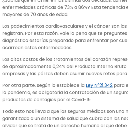
¿Sabías que en Chile, en las últimas dos décadas, aume
enfermedades crónicas de 73% a 86%? Esta tendencia
mayores de 70 años de edad.
Los padecimientos cardiovasculares y el cáncer son las
registran. Por esta razón, vale la pena que te preguntes 
diagnóstico estarías preparado para enfrentar por cue
acarrean estas enfermedades.
Los altos costos de los tratamientos del corazón repre
de aproximadamente 0,24% del Producto Interno Bruto (PI
empresas y las pólizas deben asumir nuevos retos para 
Por otra parte, según lo establece la
Ley N°21.342
para e
la pandemia, es obligatoria la contratación de un segur
productos de contagios por el Covid-19.
Todo esto nos lleva a que los seguros médicos son una
garantizado a un sistema de salud que cubra con las nec
olvidar que se trata de un derecho humano al que debe 