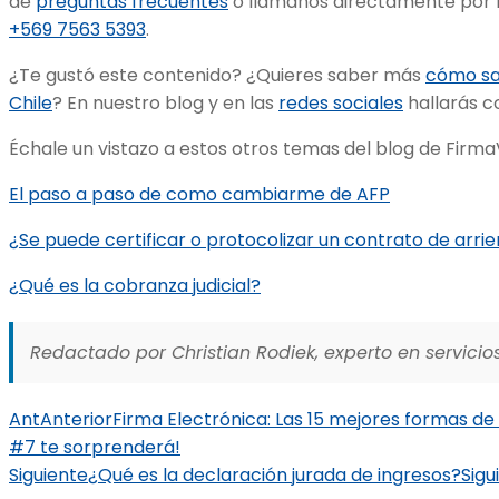
de
preguntas frecuentes
o llámanos directamente por 
+569 7563 5393
.
¿Te gustó este contenido? ¿Quieres saber más
cómo sac
Chile
? En nuestro blog y en las
redes sociales
hallarás c
Échale un vistazo a estos otros temas del blog de FirmaV
El paso a paso de como cambiarme de AFP
¿Se puede certificar o protocolizar un contrato de arri
¿Qué es la cobranza judicial?
Redactado por Christian Rodiek, experto en servicios
Ant
Anterior
Firma Electrónica: Las 15 mejores formas de f
#7 te sorprenderá!
Siguiente
¿Qué es la declaración jurada de ingresos?
Sigu