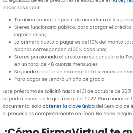
La legalidad de este préstamo se establece en la
Ley nú
necesitas saber:
También tienen la opción de acceder a él los pensio
Si eres funcionario público, para otorgar el crédito
ingreso anual;
La primera cuota a pagar es del 10% del monto total
abonos corresponden al 30% cada uno;
Si eres pensionado el préstamo se cancela a la Te
en un total de 48 cuotas mensuales;
Se puede solicitar un máximo de tres veces en mese
Para pagar se tendrá un año de gracia.
Este préstamo
se solicitó hasta el 31 de octubre de 202
se podrá hacer en lo que resta del 2022. Para hacer el 
documento, solo
obtener la clave única
del Servicio de 
el proceso es completamente en línea. No tiene ningún
¿Cómo FirmaVirtual te a