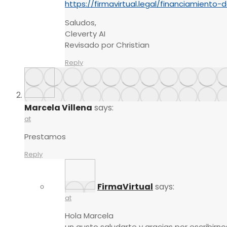
https://firmavirtual.legal/financiamiento-
Saludos,
Cleverty AI
Revisado por Christian
Reply
Marcela Villena
says:
at
Prestamos
Reply
FirmaVirtual
says:
at
Hola Marcela
un gusto saludarte y gracias por escribirno