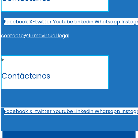
Facebook
X-twitter
Youtube
Linkedin
Whatsapp
Insta
contacto@firmavirtual.legal
Contáctanos
Facebook
X-twitter
Youtube
Linkedin
Whatsapp
Insta