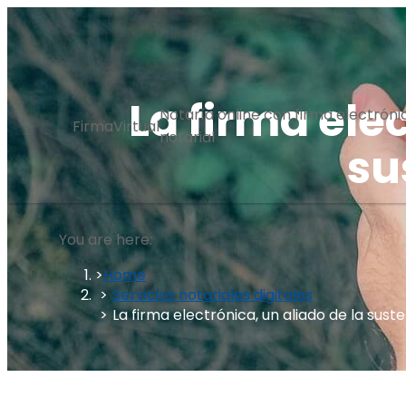
Skip
to
content
La firma ele
Notaría online con firma electróni
FirmaVirtual
notarial
su
You are here:
Home
Servicios notariales digitales
La firma electrónica, un aliado de la sust