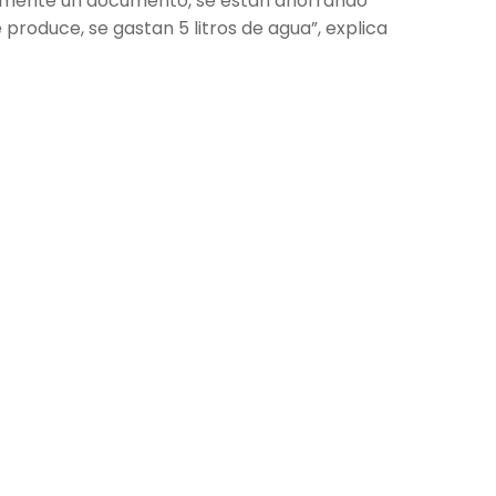
almente un documento, se están ahorrando
produce, se gastan 5 litros de agua”, explica