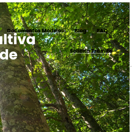
Documentos Modelos
Blog
FAQ
ltiva
 de
Solicita Trámite