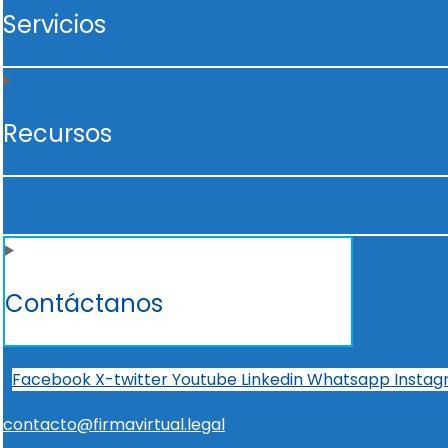
Servicios
Recursos
Contáctanos
Facebook
X-twitter
Youtube
Linkedin
Whatsapp
Insta
contacto@firmavirtual.legal