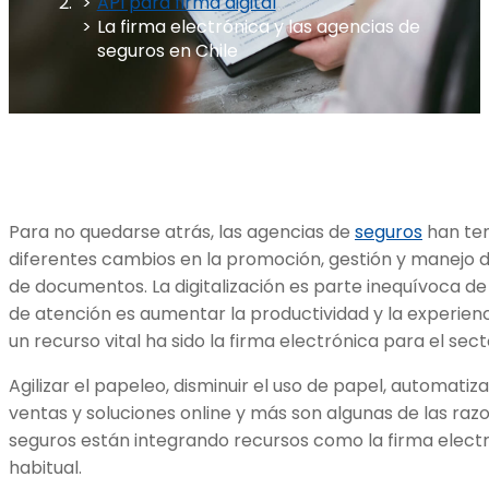
API para firma digital
La firma electrónica y las agencias de
seguros en Chile
Para no quedarse atrás, las agencias de
seguros
han te
diferentes cambios en la promoción, gestión y manejo de
de documentos. La digitalización es parte inequívoca d
de atención es aumentar la productividad y la experienci
un recurso vital ha sido la firma electrónica para el sect
Agilizar el papeleo, disminuir el uso de papel, automati
ventas y soluciones online y más son algunas de las raz
seguros están integrando recursos como la firma electr
habitual.