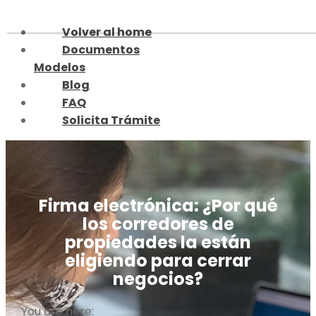
Skip
to
Volver al home
content
Documentos
Modelos
Blog
FAQ
Solicita Trámite
Firma electrónica: ¿Por qué
los corredores de
propiedades la están
eligiendo para cerrar
negocios?
You are here: