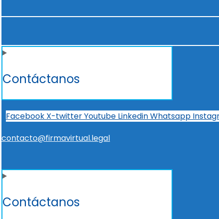
Contáctanos
Facebook
X-twitter
Youtube
Linkedin
Whatsapp
Insta
contacto@firmavirtual.legal
Contáctanos