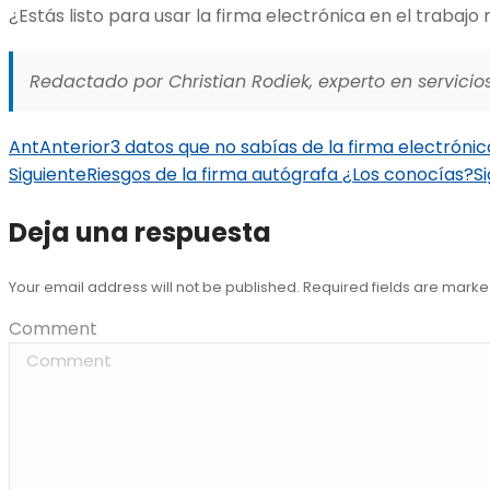
¿Estás listo para usar la firma electrónica en el trabaj
Redactado por Christian Rodiek, experto en servicios
Ant
Anterior
3 datos que no sabías de la firma electrónic
Siguiente
Riesgos de la firma autógrafa ¿Los conocías?
S
Deja una respuesta
Your email address will not be published. Required fields are mark
Comment