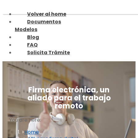
Skip
to
Volver al home
content
Documentos
Modelos
Blog
FAQ
Solicita Trámite
Firma electrónica, un
aliado para el trabajo
remoto
You are here:
Home