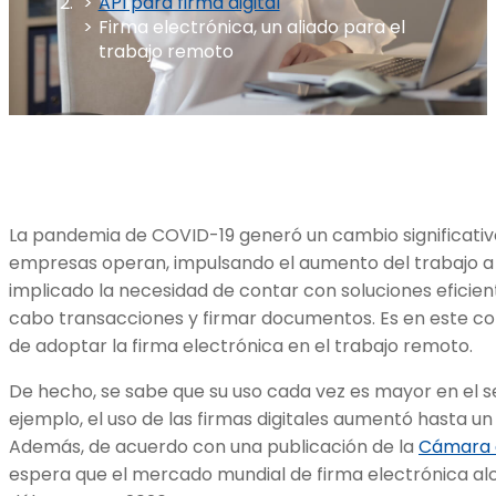
API para firma digital
Firma electrónica, un aliado para el
trabajo remoto
La pandemia de COVID-19 generó un cambio significativo
empresas operan, impulsando el aumento del trabajo a d
implicado la necesidad de contar con soluciones eficien
cabo transacciones y firmar documentos. Es en este co
de adoptar la firma electrónica en el trabajo remoto.
De hecho, se sabe que su uso cada vez es mayor en el se
ejemplo, el uso de las firmas digitales aumentó hasta u
Además, de acuerdo con una publicación de la
Cámara 
espera que el mercado mundial de firma electrónica alca