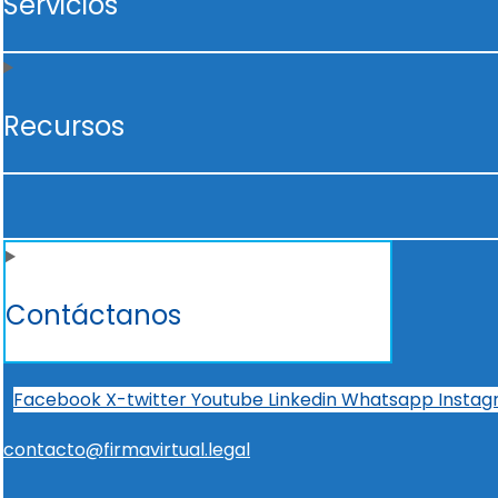
Servicios
Recursos
Contáctanos
Facebook
X-twitter
Youtube
Linkedin
Whatsapp
Insta
contacto@firmavirtual.legal