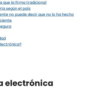
a que la firma tradicional
aría según el país
ente no puede decir que no lo ha hecho
iciente
segura
dad
electrónica?
a electrónica