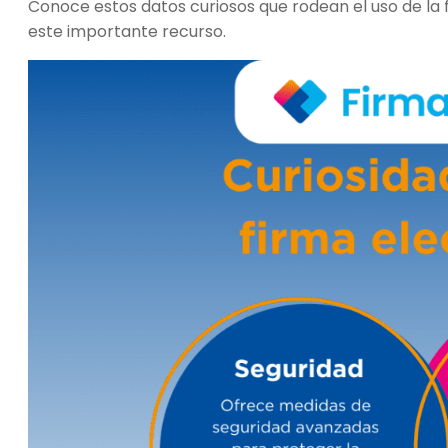
Conoce estos datos curiosos que rodean el uso de la f
este importante recurso.