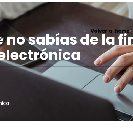
Volver al home
 no sabías de la f
ca
electrónica
nica