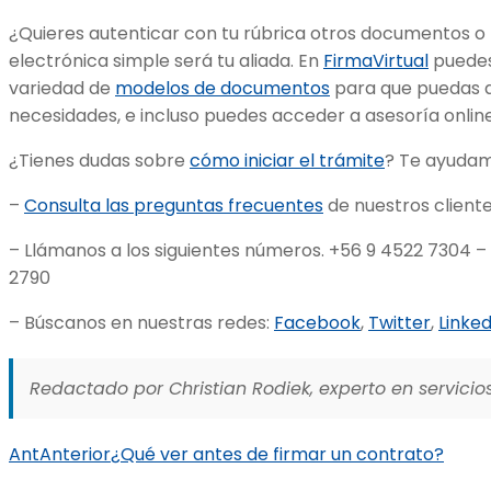
¿Quieres autenticar con tu rúbrica otros documentos o 
electrónica simple será tu aliada. En
FirmaVirtual
puedes
variedad de
modelos de documentos
para que puedas a
necesidades, e incluso puedes acceder a asesoría onlin
¿Tienes dudas sobre
cómo iniciar el trámite
? Te ayuda
–
Consulta las preguntas frecuentes
de nuestros cliente
– Llámanos a los siguientes números. +56 9 4522 7304 –
2790
– Búscanos en nuestras redes:
Facebook
,
Twitter
,
Linked
Redactado por Christian Rodiek, experto en servicios
Ant
Anterior
¿Qué ver antes de firmar un contrato?