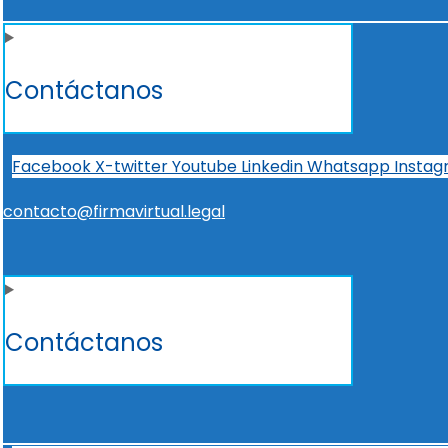
Contáctanos
Facebook
X-twitter
Youtube
Linkedin
Whatsapp
Insta
contacto@firmavirtual.legal
Contáctanos