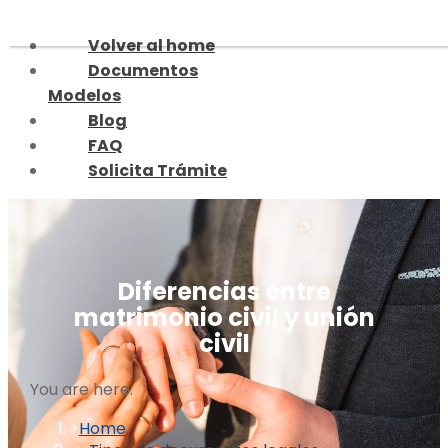
Skip
to
Volver al home
content
Documentos
Modelos
Blog
FAQ
Solicita Trámite
Diferencias entre
matrimonio civil y unión
civil
You are here:
Home