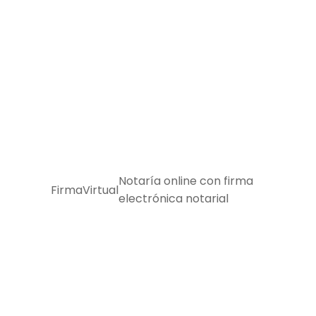
Skip
to
content
Notaría online con firma
FirmaVirtual
electrónica notarial