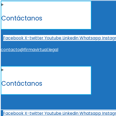
Contáctanos
Facebook
X-twitter
Youtube
Linkedin
Whatsapp
Insta
contacto@firmavirtual.legal
Contáctanos
Facebook
X-twitter
Youtube
Linkedin
Whatsapp
Insta