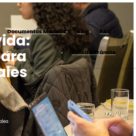
Documentos Modelos
Blog
FAQ
vida:
para
Solicita Trámite
ales
ales