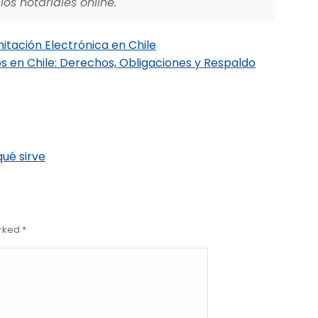
os notariales online.
itación Electrónica en Chile
s en Chile: Derechos, Obligaciones y Respaldo
ué sirve
arked
*