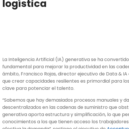
logística
La Inteligencia Artificial (IA) generativa se ha converti
fundamental para mejorar la productividad en las caden
ámbito, Francisco Rojas, director ejecutivo de Data & IA
que crear capacidades resilientes es primordial para l
clave para potenciar el talento.
“Sabemos que hay demasiados procesos manuales y da
descentralizados en las cadenas de suministro que obsta
generativa aporta estructura y simplificación, lo que pe
conocimientos a los que tienen acceso los trabajadore
efectiva la demanda”, sostiene el ejecutivo de
Accenture