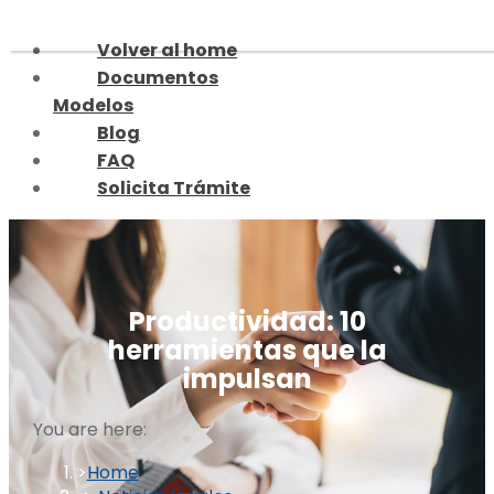
Skip
to
Volver al home
content
Documentos
Modelos
Blog
FAQ
Solicita Trámite
Productividad: 10
herramientas que la
impulsan
You are here:
Home