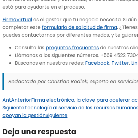
está para ayudarte en el proceso.
FirmaVirtual
es el gestor que tu negocio necesita. Si aún 
completar este
formulario de solicitud de firma
. ¿Tiene
puedes contactarnos por diferentes medos, y te guiare
Consulta las
preguntas frecuentes
de nuestros clie
Llámanos a los siguientes números. +569 4522 7304
Búscanos en nuestras redes:
Facebook
,
Twitter
,
Li
Redactado por Christian Rodiek, experto en servicios
Ant
Anterior
Firma electrónica, la clave para acelerar a
Siguiente
Tecnología al servicio de los recursos humano
apoyan la gestión
Siguiente
Deja una respuesta