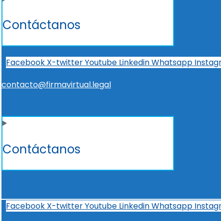
Contáctanos
Facebook
X-twitter
Youtube
Linkedin
Whatsapp
Insta
contacto@firmavirtual.legal
Contáctanos
Facebook
X-twitter
Youtube
Linkedin
Whatsapp
Insta