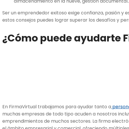
almacenamiento en la nueve, gestión documental
Ser un emprendedor exitoso exige confianza, pasión y es
estos consejos puedes lograr superar los desafíos y per
¿Cómo puede ayudarte F
En FirmaVirtual trabajamos para ayudar tanto a
persona
muchas empresas de todo tipo acuden a nosotros incl
emprendimientos de muchos sectores. La firma electrón
el ámbito empresarial y comercial, ofreciendo múltiples