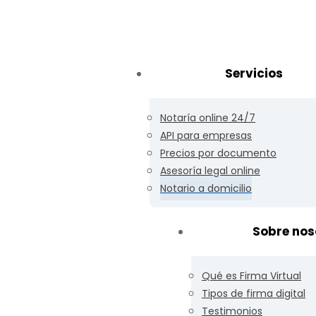
Servicios
Notaría online 24/7
io en Chile con
API para empresas
Precios por documento
Asesoría legal online
aria en Santiago
Notario a domicilio
Sobre nos
e atenderte en una oficina,
cobertura prioritaria y
Qué es Firma Virtual
politana y comunas aledañas.
Tipos de firma digital
onibilidad del notario y del
Testimonios