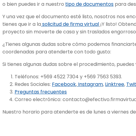
o bien puedes ir a nuestro
tipo de documentos
para des
Y una vez que el documento esté listo, nosotros nos enc
tienes que ir a la
solicitud de firma virtual
¡Y listo! Obten
proyecto sin moverte de casa y sin traslados engorroso
¿Tienes algunas dudas sobre cómo podemos financiart
coordenadas para atenderte con todo gusto:
Si tienes algunas dudas sobre el procedimiento, puedes 
Teléfonos: +569 4522 7304 y +569 7563 5393.
Redes Sociales:
Facebook
,
Instagram
,
Linktree
,
Twi
Preguntas frecuentes
Correo electrónico:
contacto@efectivo.firmavirtual
Nuestro horario para atenderte es de lunes a viernes de