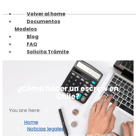
Skip
to
Volver al home
content
Documentos
Modelos
Blog
FAQ
Solicita Trámite
¿Cómo hacer un escrow en
Chile?
You are here:
Home
Noticias legales
¿Cómo hacer un escrow en Chile?