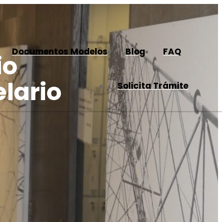
Documentos Modelos
Blog
FAQ
io
lario
Solicita Trámite