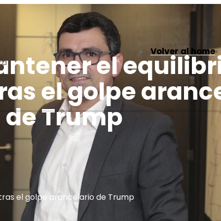
Volver al home
tener el equilibr
ca
as el golpe arance
de Trump
ras el golpe arancelario de Trump