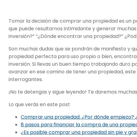
Tomar la decisión de comprar una propiedad es un p
que puede resultarnos intimidante y generar mucha
inversión?” “¿Dónde encontrar una propiedad?” ¿Podr
Son muchas dudas que se pondrán de manifiesto y q
propiedad perfecta para uso propio o bien, encontr
inversión. Si llevas un buen tiempo trabajando duro 
avanzar en ese camino de tener una propiedad, este
interrogantes.
¡No te detengas y sigue leyendo! Te daremos muchas 
Lo que verás en este post
Comprar una propiedad: ¿Por dónde empiezo? 
8 pasos para financiar la compra de una propi
¿Es posible comprar una propiedad sin pie y grat