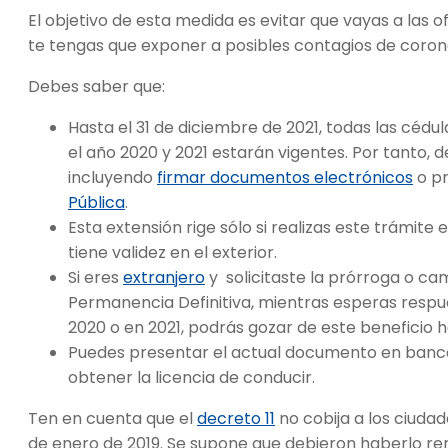
El objetivo de esta medida es evitar que vayas a las o
te tengas que exponer a posibles contagios de coron
Debes saber que:
Hasta el 31 de diciembre de 2021, todas las céd
el año 2020 y 2021 estarán vigentes. Por tanto,
incluyendo
firmar documentos electrónicos
o pr
Pública
.
Esta extensión rige sólo si realizas este trámite e
tiene validez en el exterior.
Si eres
extranjero
y solicitaste la prórroga o ca
Permanencia Definitiva, mientras esperas respues
2020 o en 2021, podrás gozar de este beneficio h
Puedes presentar el actual documento en banco
obtener la licencia de conducir.
Ten en cuenta que el
decreto 11
no cobija a los ciuda
de enero de 2019. Se supone que debieron haberlo r