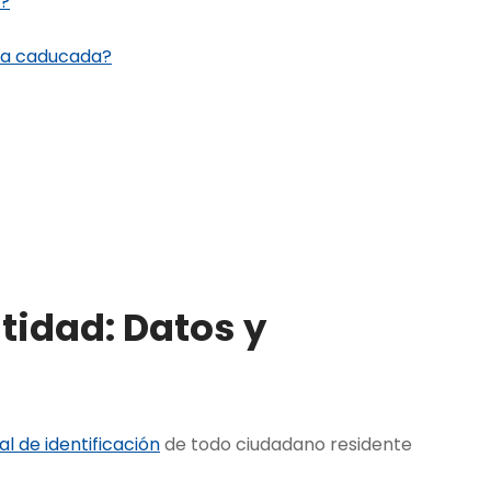
o?
ula caducada?
ntidad:
Datos y
l de identificación
de todo ciudadano residente