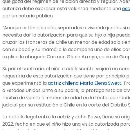
que goza del régimen de relación directa y regular. Ad
autoriza debe expresar esta voluntad mediante una
esc
por un notario público.
“Aunque estén casados, separados o viviendo juntos, si un
necesita dar la autorización para que su hijo o hija pueda
cruzar las fronteras de Chile un menor de edad solo tie
con su papá y su mamá, o lo acompaña uno de ellos con l
explica la abogada Carmen Gloria Arroyo, socia de Gru
Si, por el contrario, el niño o adolescente viajará en 
requeriría de esta autorización que tiene por principio 
que experimentó la
actriz chilena María Elena Swett
. Tr
a Estados Unidos junto a su padre, la protagonista de di
recibió de vuelta al menor de edad en la fecha acordada
judicial por su restitución a Chile en la corte del Distrito
La batalla legal entre la actriz y John Bowe, tiene su or
2022, fecha en que el niño hizo una visita autorizada para