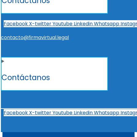
Contáctanos
Facebook
X-twitter
Youtube
Linkedin
Whatsapp
Insta
contacto@firmavirtual.legal
Contáctanos
Facebook
X-twitter
Youtube
Linkedin
Whatsapp
Insta