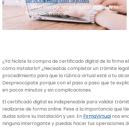
Servicios notariales digitales
¿Cómo instalar el certificado digital de la
firma electrónica?
¿Ya hiciste la compra de certificado digital de la firma 
cómo instalarlo? ¿Necesitas completar un trámite lega
procedimiento para que la rúbrica virtual esté a tu alca
Despreocúpate porque con el paso a paso que te expli
en pocos minutos y sin complicaciones.
El certificado digital es indispensable para validar trám
realizarse de forma online. Pese a la importancia que t
dudas sobre su instalación y uso. En
FirmaVirtual
nos enc
ninguna interrogante y puedas hacer tus operaciones 