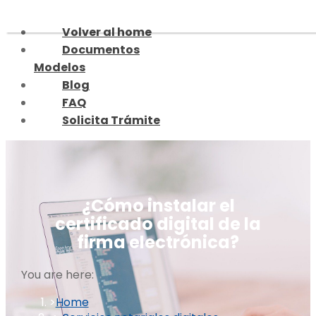
Skip
to
Volver al home
content
Documentos
Modelos
Blog
FAQ
Solicita Trámite
¿Cómo instalar el
certificado digital de la
firma electrónica?
You are here:
Home