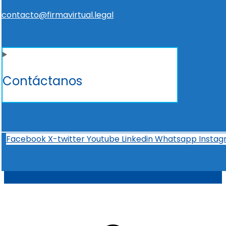
contacto@firmavirtual.legal
Contáctanos
Facebook
X-twitter
Youtube
Linkedin
Whatsapp
Insta
t