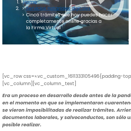
Home
Servicios notariales digitales
Cinco trámites que hoy puedes hacer
completamente online gracias a
la Firma Virtual
[vc_row css=».vc_custom_1611333105496{padding-top: 
[vc_column][vc_column_text]
Era un proceso en desarrollo desde antes de la pan
en el momento en que se implementaron cuarentenas
se vieron imposibilitadas de realizar trámites. Arrie
documentos laborales, y salvoconductos, son sólo u
posible realizar.