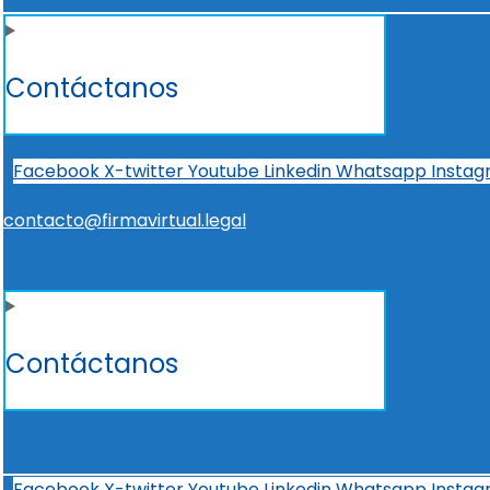
Contáctanos
Facebook
X-twitter
Youtube
Linkedin
Whatsapp
Insta
contacto@firmavirtual.legal
Contáctanos
Facebook
X-twitter
Youtube
Linkedin
Whatsapp
Insta