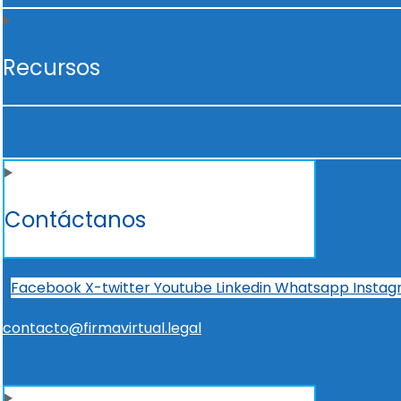
Recursos
Contáctanos
Facebook
X-twitter
Youtube
Linkedin
Whatsapp
Insta
contacto@firmavirtual.legal