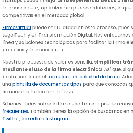
startups pueden
mejorar la experiencia de sus client
transacciones y optimizar sus procesos internos, lo que
competitivas en el mercado global
FirmaVirtual
puede ser tu aliada en este proceso, pues s
LegalTech y en Transformación Digital. Nos enfocamos e
línea y soluciones tecnológicas para facilitar la firma e
procesos y transacciones
Nuestra propuesta de valor es sencilla:
simplificar trá
mediante el uso de la firma electrónica
. Así que, si 
basta con llenar el
formulario de solicitud de firma
. Ade
una
plantilla de documentos tipos
para que conozcas qu
firmarse de forma electrónica.
Si tienes dudas sobre la firma electrónica, puedes cons
frecuentes
. También tienes la opción de buscarnos en 
Twitter
,
LinkedIn
e
Instagram.