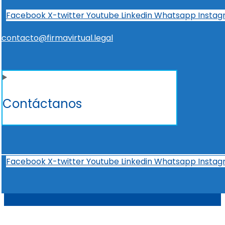
Facebook
X-twitter
Youtube
Linkedin
Whatsapp
Insta
contacto@firmavirtual.legal
Contáctanos
Facebook
X-twitter
Youtube
Linkedin
Whatsapp
Insta
t