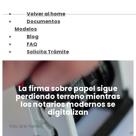
Skip
to
Volver al home
content
Documentos
Modelos
Blog
FAQ
Solicita Trámite
La firma sobre papel sigue
perdiendo terreno mientras
los notarios modernos se
digitalizan
You are here: