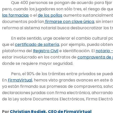
Que 400 personas se pongan de acuerdo para fijar pr
pero, cuando los jugadores son sólo tres, el riesgo de q
las farmacias
o el
de los pollos
aumenta sustancialment
documentos podrían
firmarse con clave única
, sin int
reforma al sistema notarial busca desburocratizar los t
En este sentido, urge acelerar el cambio cultural par
que el
certificado de soltería
, por ejemplo, pueda obten
plataforma del
Registro Civil
e Identificación. El
notario 
estar involucrado en los contratos de
compraventa de 
donde se requiere mayor seguridad.
Pero, el 90% de los trámites entre privados se pue
En
FirmaVirtual
, hemos visto grandes avances en este á
ya están firmando sus promesas de compraventa, sal
declaraciones juradas con firma electrónica, ahorrand
de la Ley sobre Documentos Electrónicos, Firma Electróni
Por
Christian Rodiek, CEO de FirmaVirtual