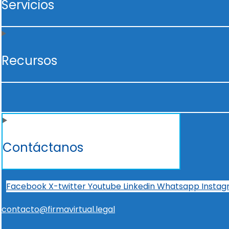
Servicios
Recursos
Contáctanos
Facebook
X-twitter
Youtube
Linkedin
Whatsapp
Insta
contacto@firmavirtual.legal