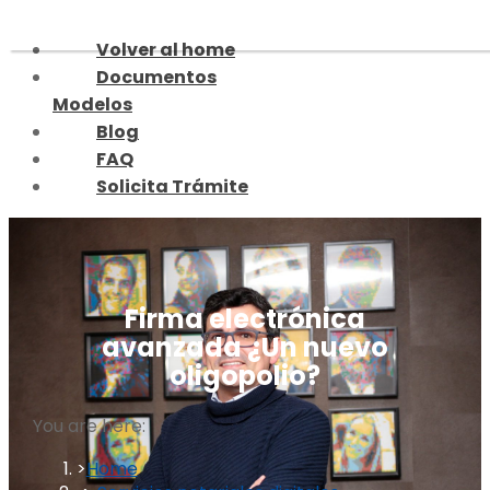
Skip
to
Volver al home
content
Documentos
Modelos
Blog
FAQ
Solicita Trámite
Firma electrónica
avanzada ¿Un nuevo
oligopolio?
You are here:
Home