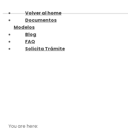
Skip
to
Volver al home
content
Documentos
Modelos
Blog
FAQ
Solicita Trámite
¿Notaría o Firma
Electrónica? La Guía
Definitiva para Firmar
Documentos en Chile en
2025
You are here: