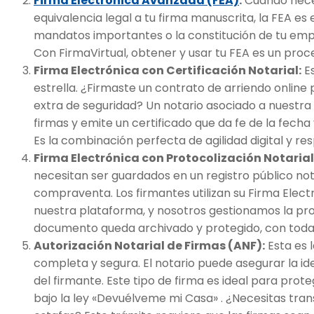
Firma Electrónica Avanzada (FEA)
:
Cuando neces
equivalencia legal a tu firma manuscrita, la FEA es e
mandatos importantes o la constitución de tu empre
Con FirmaVirtual, obtener y usar tu FEA es un proce
Firma Electrónica con Certificación Notarial:
Es
estrella. ¿Firmaste un contrato de arriendo online
extra de seguridad? Un notario asociado a nuestra 
firmas y emite un certificado que da fe de la fecha 
Es la combinación perfecta de agilidad digital y res
Firma Electrónica con Protocolización Notarial
necesitan ser guardados en un registro público n
compraventa. Los firmantes utilizan su Firma Elec
nuestra plataforma, y nosotros gestionamos la prot
documento queda archivado y protegido, con toda l
Autorización Notarial de Firmas (ANF):
Esta es 
completa y segura. El notario puede asegurar la id
del firmante. Este tipo de firma es ideal para prot
bajo la ley «Devuélveme mi Casa» . ¿Necesitas trans