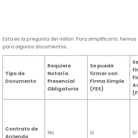
Esta es la pregunta del millón. Para simplificarlo, hem
para algunos documentos.
S
Requiere
Se puede
fi
Tipo de
Notaría
firmar con
F
Documento
Presencial
Firma Simple
A
Obligatoria
(FES)
(
Contrato de
No
Sí
Sí
Arriendo