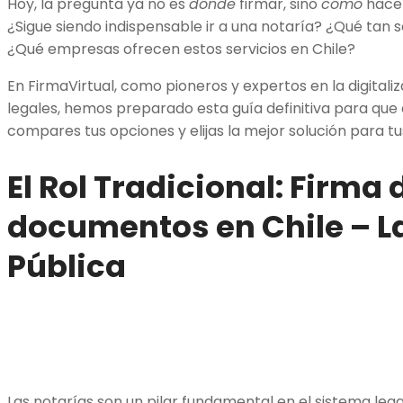
Hoy, la pregunta ya no es
dónde
firmar, sino
cómo
hacer
¿Sigue siendo indispensable ir a una notaría? ¿Qué tan 
¿Qué empresas ofrecen estos servicios en Chile?
En FirmaVirtual, como pioneros y expertos en la digitali
legales, hemos preparado esta guía definitiva para que
compares tus opciones y elijas la mejor solución para t
El Rol Tradicional: Firma 
documentos en Chile
–
L
Pública
Las notarías son un pilar fundamental en el sistema lega