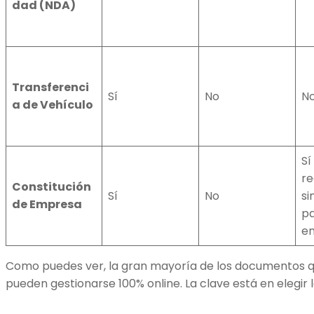
dad (NDA)
Transferenci
Sí
No
N
a de Vehículo
Sí
re
Constitución
Sí
No
si
de Empresa
p
en
Como puedes ver, la gran mayoría de los documentos qu
pueden gestionarse 100% online. La clave está en elegir