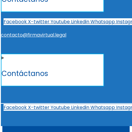
Facebook
X-twitter
Youtube
Linkedin
Whatsapp
Insta
contacto@firmavirtual.legal
Contáctanos
Facebook
X-twitter
Youtube
Linkedin
Whatsapp
Insta