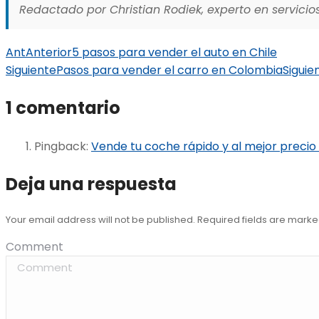
Redactado por Christian Rodiek, experto en servicios
Ant
Anterior
5 pasos para vender el auto en Chile
Siguiente
Pasos para vender el carro en Colombia
Siguie
1 comentario
Pingback:
Vende tu coche rápido y al mejor precio 
Deja una respuesta
Your email address will not be published. Required fields are mark
Comment