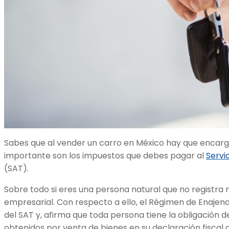
Sabes que al vender un carro en México hay que encarga
importante son los impuestos que debes pagar al
Servi
(SAT).
Sobre todo si eres una persona natural que no registra n
empresarial. Con respecto a ello, el Régimen de Enajena
del SAT y, afirma que toda persona tiene la obligación d
obtenidos por venta de bienes en su declaración fiscal a